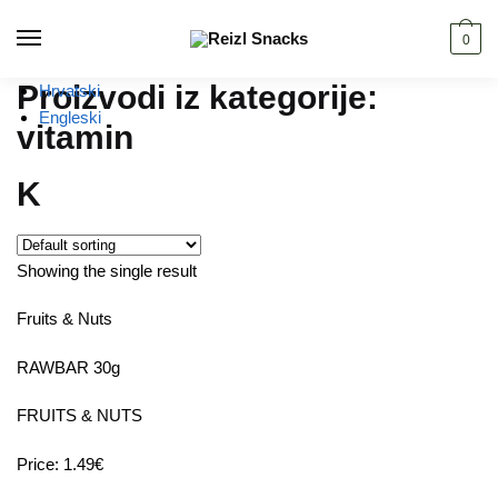
Skip
Skip
to
to
0
navigation
content
Proizvodi iz kategorije:
Hrvatski
Engleski
vitamin
K
Showing the single result
Fruits & Nuts
RAWBAR 30g
FRUITS & NUTS
Price: 1.49€