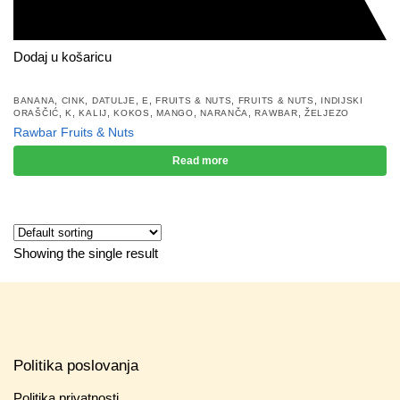
Dodaj u košaricu
,
,
,
,
,
,
BANANA
CINK
DATULJE
E
FRUITS & NUTS
FRUITS & NUTS
INDIJSKI
,
,
,
,
,
,
,
ORAŠČIĆ
K
KALIJ
KOKOS
MANGO
NARANČA
RAWBAR
ŽELJEZO
Rawbar Fruits & Nuts
Read more
Showing the single result
Politika poslovanja
Politika privatnosti