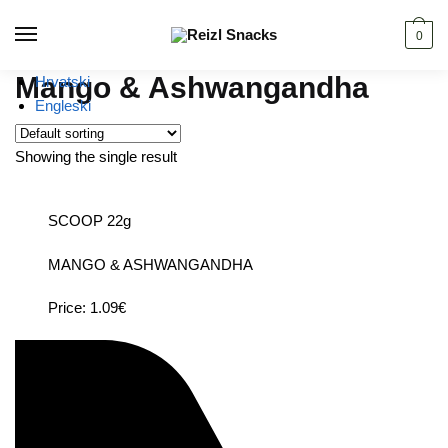
Skip
Skip
to
to
0
navigation
content
Mango & Ashwangandha
Hrvatski
Engleski
Showing the single result
SCOOP 22g
MANGO & ASHWANGANDHA
Price: 1.09€