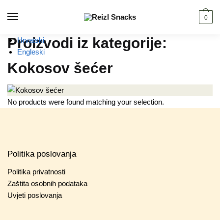
Skip
Skip
to
to
0
navigation
content
Proizvodi iz kategorije:
Hrvatski
Engleski
Kokosov šećer
No products were found matching your selection.
Politika poslovanja
Politika privatnosti
Zaštita osobnih podataka
Uvjeti poslovanja